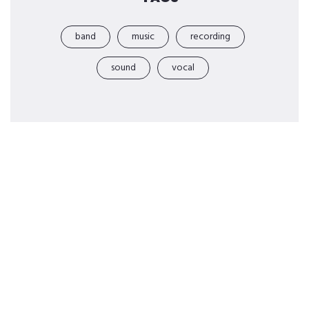
band
music
recording
sound
vocal