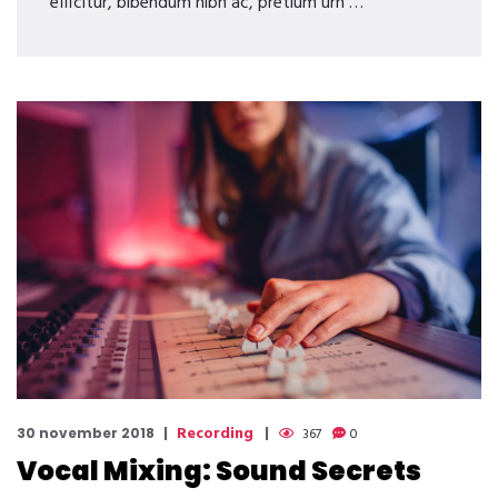
efficitur, bibendum nibh ac, pretium urn …
Recording
30 november 2018
367
0
Vocal Mixing: Sound Secrets